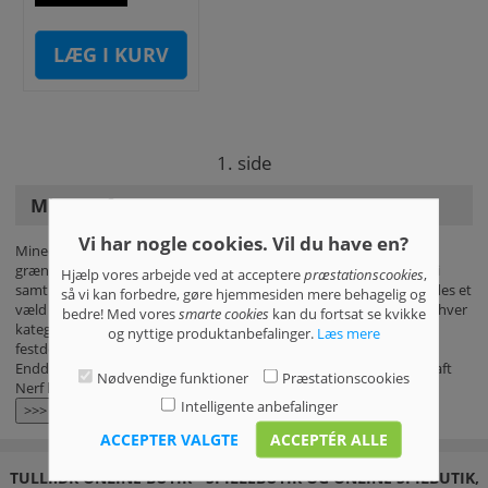
LÆG I KURV
1. side
Minecraft
Vi har nogle cookies. Vil du have en?
Minecraft videospillet giver spillerne frihed til selv at udforske de
grænseløse muligheder for bygning og skabelse. Brug jeres fantasi
Hjælp vores arbejde ved at acceptere
præstationscookies
,
samt de ubegrænsede ressourcer, og skab uden grænser! Der findes et
så vi kan forbedre, gøre hjemmesiden mere behagelig og
væld af forskellige Minecraft-tema produkter inden for næsten enhver
bedre! Med vores
smarte cookies
kan du fortsat se kvikke
kategori, hvad enten det er brætspil, tilbehør, skoleudstyr,
og nyttige produktanbefalinger.
Læs mere
festdekorationer, Minecraft plysdyr, sengelinned eller LEGO-sæt.
Endda kan fans af skumskydende våben også deltage i en Minecraft
Nødvendige funktioner
Præstationscookies
Nerf kamp mod hinanden!
Intelligente anbefalinger
>>>
ACCEPTER VALGTE
ACCEPTÉR ALLE
TULLI.DK ONLINE BUTIK - SPILLEBUTIK OG ONLINE SPILBUTIK,