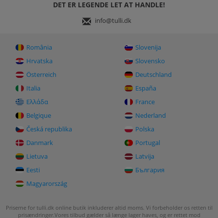
DET ER LEGENDE LET AT HANDLE!
info@tulli.dk
România
Slovenija
Hrvatska
Slovensko
Österreich
Deutschland
Italia
España
Ελλάδα
France
Belgique
Nederland
Česká republika
Polska
Danmark
Portugal
Lietuva
Latvija
Eesti
България
Magyarország
Priserne for tulli.dk online butik inkluderer altid moms. Vi forbeholder os retten til
prisændringer.
Vores tilbud gælder så længe lager haves, og er rettet mod