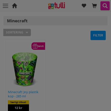
ØNSKELISTE
INDKØB
SØ
Hjem
Minecraft
SORTERING
FILTER
GAVE
Minecraft: Joy plastik
kop - 285 ml
Særligt tilbud:
12 kr